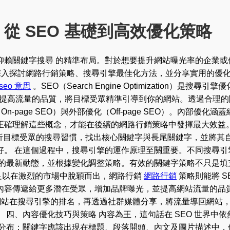
從 SEO 基礎到高效優化策略
仰賴關鍵字搜尋 的精準布局。對於想要提升網站曝光率的企業或
深入探討網路行銷策略、搜尋引擎最佳化方法，並分享實用的優化技
seo 意思
。SEO（Search Engine Optimization
是提高流量的品質，將目標受眾精準引導到你的網站。透過合理的
n-page SEO）與外部優化（Off-page SEO）。內部
正確理解這些概念，才能在後續的網路行銷策略中發揮最大效益
要分析目標受眾的搜尋習慣，找出核心關鍵字與長尾關鍵字，並將
好。 在這個過程中，搜尋引擎的運作原理至關重要。不同搜尋引
法的最新動態，並根據變化調整策略。有效的關鍵字策略不只是填
並不足以在激烈的市場中脫穎而出，網路行銷
網路行銷
策略則能將 
容傳遞給更多潛在受眾，增加品牌曝光，並提高網站流量的品質。
升網站在搜尋引擎的排名，再透過社群媒體分享，將流量導回網站
 四、內容優化技巧與策略 內容為王，這句話在 SEO 世界中
然分布：關鍵字應該出現在標題、段落開頭、內文及圖片描述中，