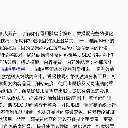
個人而言，了解如何運用關鍵字策略，並搭配完整的優化
巧，幫助你打造穩固的線上競爭力。 一、理解 SEO 的
）是搜尋引擎優化的縮寫，目的是讓網站在搜尋結果中獲得更高的排名，
關鍵字布局、網站結構優化及內容策略，SEO 能顯著提升
優化涵蓋網站架構、標題標籤、內容品質、內部連結等；外部優化
。
關鍵字搜尋
二、關鍵字策略與搜尋引擎排名 一個有效的
其自然地融入網站內容中。透過搜尋引擎的數據分析工具，可
擎對於內容品質、網站速度、使用者體驗及反向連結的重
充關鍵字，而是從使用者需求出發，提供有價值的資訊。
SEO 成效放大。網路行銷涵蓋社群媒體行銷、電子郵件行
 將 SEO 與網路行銷整合，可以形成一個完整的線上行
，不僅增加訪問量，也提升品牌的專業形象。這種策略能讓
依然適用。然而，高品質內容的定義不僅是文字豐富，更要
但避免過度堆疊。 提升使用者體驗：網站速度、行動裝置