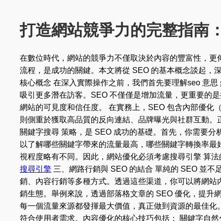
打造網站競爭力的完整指南：
在數位時代，網站的競爭力不僅取決於內容的豐富性，更
流程，是成功的關鍵。本文將從 SEO 的基本概念談起，
核心概念 在深入實際操作之前，我們首先要理解seo 意思
吸引更多潛在訪客。SEO 不僅僅是增加流量，更重要的
網站的可見度和信任度。 在實務上，SEO 包含內部優化（O
則側重於獲取高品質的反向連結、品牌曝光與社群互動。
關鍵字搜尋 策略，是 SEO 成功的基礎。首先，你需
以了解哪些關鍵字帶來的流量最高，哪些關鍵字轉換率最
視程度略有不同。因此，網站優化必須考慮搜尋引擎 算
搜尋引擎
三、網路行銷與 SEO 的結合 單純的 SEO 
銷、內容行銷等多種方式。透過這些渠道，你可以將網站內
銷生態。舉例來說，透過部落格文章的 SEO 優化，提
每一個流量來源都發揮最大價值，真正做到資源的最佳化。
符合使用者需求。內容優化的核心技巧包括： 關鍵字自